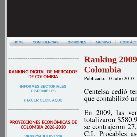
HOME
CONFIDENCIAS
OPINIONES
ARCHIVO
CONTÁC
Ranking 2009 
–––––––––––––––––––––––––––––––––
Colombia
RANKING DIGITAL DE MERCADOS
DE COLOMBIA
Publicado: 10 Julio 2010
INFORMES SECTORIALES
Centelsa cedió te
DISPONIBLES
que contabilizó u
(HACER CLICK AQUÍ)
–––––––––––––––––––––––––––––––––
En 2009, las ven
totalizaron $580
PROYECCIONES ECONÓMICAS DE
se contrajeron 27,
COLOMBIA 2026-2030
C.I. Procables a
VERSIÓN JULIO 2026