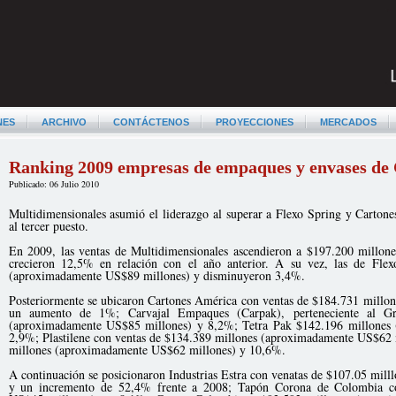
NES
ARCHIVO
CONTÁCTENOS
PROYECCIONES
MERCADOS
Ranking 2009 empresas de empaques y envases de
Publicado: 06 Julio 2010
Multidimensionales asumió el liderazgo al superar a Flexo Spring y Carton
al tercer puesto.
En 2009, las ventas de Multidimensionales ascendieron a $197.200 millo
crecieron 12,5% en relación con el año anterior. A su vez, las de Flex
(aproximadamente US$89 millones) y disminuyeron 3,4%.
Posteriormente se ubicaron Cartones América con ventas de $184.731 mill
un aumento de 1%; Carvajal Empaques (Carpak), perteneciente al Gr
(aproximadamente US$85 millones) y 8,2%; Tetra Pak $142.196 millones
2,9%; Plastilene con ventas de $134.389 millones (aproximadamente US$62
millones (aproximadamente US$62 millones) y 10,6%.
A continuación se posicionaron Industrias Estra con venatas de $107.05 mi
y un incremento de 52,4% frente a 2008; Tapón Corona de Colombia c