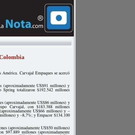
 Colombia
es América. Carvajal Empaques se acercó
nes (aproximadamente US$91 millones) y
o Spring totalizaron $192.542 millones
ones (aproximadamente US$86 millones) y
upo Carvajal, con $183.388 millones
 (aproximadamente US$66 millones) y –
 millones) y –8,7%; y Empacor $134.100
lllones (aproximadamente US$50 millones)
on $97.889 millones (aproximadamente