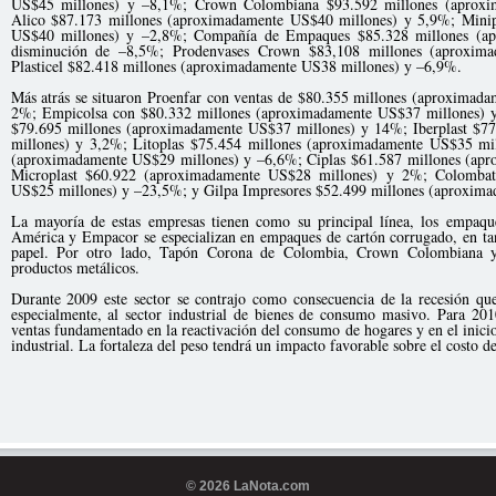
US$45 millones) y –8,1%; Crown Colombiana $93.592 millones (aproxi
Alico $87.173 millones (aproximadamente US$40 millones) y 5,9%; Mini
US$40 millones) y –2,8%; Compañía de Empaques $85.328 millones (ap
disminución de –8,5%; Prodenvases Crown $83,108 millones (aproxim
Plasticel $82.418 millones (aproximadamente US38 millones) y –6,9%.
Más atrás se situaron Proenfar con ventas de $80.355 millones (aproximad
2%; Empicolsa con $80.332 millones (aproximadamente US$37 millones) 
$79.695 millones (aproximadamente US$37 millones) y 14%; Iberplast $7
millones) y 3,2%; Litoplas $75.454 millones (aproximadamente US$35 mil
(aproximadamente US$29 millones) y –6,6%; Ciplas $61.587 millones (ap
Microplast $60.922 (aproximadamente US$28 millones) y 2%; Colombat
US$25 millones) y –23,5%; y Gilpa Impresores $52.499 millones (aproxim
La mayoría de estas empresas tienen como su principal línea, los empaqu
América y Empacor se especializan en empaques de cartón corrugado, en ta
papel. Por otro lado, Tapón Corona de Colombia, Crown Colombiana y
productos metálicos.
Durante 2009 este sector se contrajo como consecuencia de la recesión q
especialmente, al sector industrial de bienes de consumo masivo. Para 2
ventas fundamentado en la reactivación del consumo de hogares y en el inici
industrial. La fortaleza del peso tendrá un impacto favorable sobre el costo
© 2026 LaNota.com