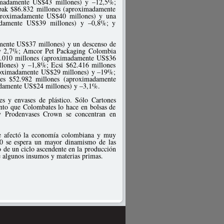
madamente US$43 millones) y –12,5%;
pak $86.832 millones (aproximadamente
roximadamente US$40 millones) y una
adamente US$39 millones) y –0,8%; y
amente US$37 millones) y un descenso de
y 2,7%; Amcor Pet Packaging Colombia
7.010 millones (aproximadamente US$36
lones) y –1,8%; Ecsi $62.416 millones
roximadamente US$29 millones) y –19%;
es $52.982 millones (aproximadamente
adamente US$24 millones) y –3,1%.
es y envases de plástico. Sólo Cartones
nto que Colombates lo hace en bolsas de
 Prodenvases Crown se concentran en
ue afectó la economía colombiana y muy
010 se espera un mayor dinamismo de las
o de un ciclo ascendente en la producción
 de algunos insumos y materias primas.