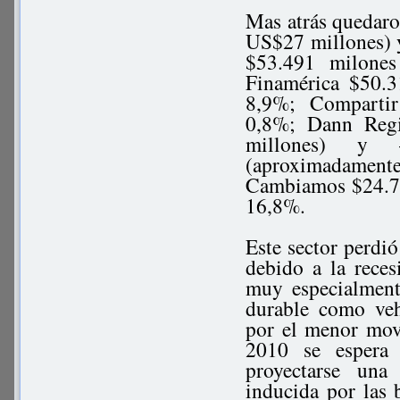
Mas atrás quedar
US$27 millones) y
$53.491 milone
Finamérica $50.
8,9%; Comparti
0,8%; Dann Regi
millones) y –
(aproximadamen
Cambiamos $24.71
16,8%.
Este sector perdi
debido a la reces
muy especialment
durable como veh
por el menor movi
2010 se espera
proyectarse una
inducida por las b