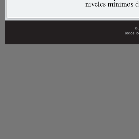
niveles mínimos d
© 
Todos l
Prog