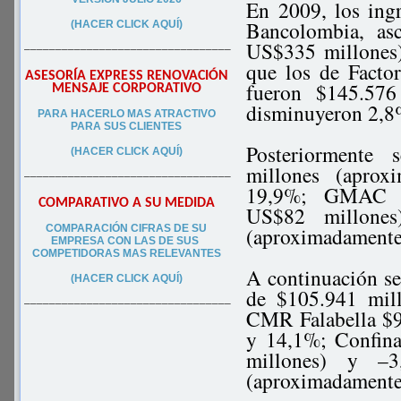
En 2009, los ingr
Bancolombia, as
(HACER CLICK AQUÍ)
US$335 millones) 
–––––––––––––––––––––––––––––––––
que los de Facto
ASESORÍA EXPRESS RENOVACIÓN
fueron $145.576
MENSAJE CORPORATIVO
disminuyeron 2,8
PA
RA
HACERLO MAS ATRACTIVO
PARA SUS CLIEN
TES
Posteriormente 
(HACER CLICK AQUÍ)
millones (apro
–––––––––––––––––––––––––––––––––
19,9%; GMAC Co
COMPARATIVO A SU MEDIDA
US$82 millones
COMPARACIÓN CIFRAS DE SU
(aproximadamente
EMPRESA CON LAS DE SUS
COMPETIDORAS MAS RELEVANTES
A continuación se
(HACER CLICK AQUÍ)
de $105.941 mil
–––––––––––––––––––––––––––––––––
CMR Falabella $9
y 14,1%; Confin
millones) y –
(aproximadamente