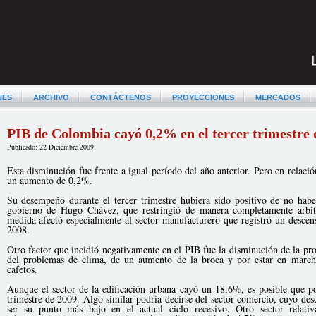
NES
ARCHIVO
CONTÁCTENOS
PROYECCIONES
MERCADOS
PIB de Colombia cayó 0,2% en el tercer trimestre 
Publicado: 22 Diciembre 2009
Esta disminución fue frente a igual período del año anterior. Pero en relac
un aumento de 0,2%.
Su desempeño durante el tercer trimestre hubiera sido positivo de no habe
gobierno de Hugo Chávez, que restringió de manera completamente arbitra
medida afectó especialmente al sector manufacturero que registró un desce
2008.
Otro factor que incidió negativamente en el PIB fue la disminución de la p
del problemas de clima, de un aumento de la broca y por estar en march
cafetos.
Aunque el sector de la edificación urbana cayó un 18,6%, es posible que p
trimestre de 2009. Algo similar podría decirse del sector comercio, cuyo des
ser su punto más bajo en el actual ciclo recesivo. Otro sector relat