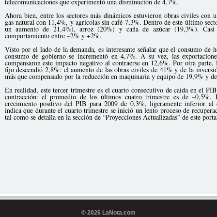
telecomunicaciones que experimentó una disminución de 4,7%.
Ahora bien, entre los sectores más dinámicos estuvieron obras civiles con
gas natural con 11,4%, y agrícolas sin café 7,3%. Dentro de este último secto
un aumento de 21,4%), arroz (20%) y caña de azúcar (19,3%). Casi t
comportamiento entre –2% y +2%.
Visto por el lado de la demanda, es interesante señalar que el consumo de 
consumo de gobierno se incrementó en 4,7%. A su vez, las exportacione
compensaron este impacto negativo al contraerse en 12,6%. Por otra parte, l
fijo descendió 2,8%: el aumento de las obras civiles de 41% y de la inversi
más que compensado por la reducción en maquinaria y equipo de 19,9% y de 
En realidad, este tercer trimestre es el cuarto consecutivo de caída en el PI
contracción: el promedio de los últimos cuatro trimestre es de –0,5%.
crecimiento positivo del PIB para 2009 de 0,3%, ligeramente inferior al
indica que durante el cuarto trimestre se inició un lento proceso de recupera
tal como se detalla en la sección de “Proyecciones Actualizadas” de este porta
© 2026 LaNota.com