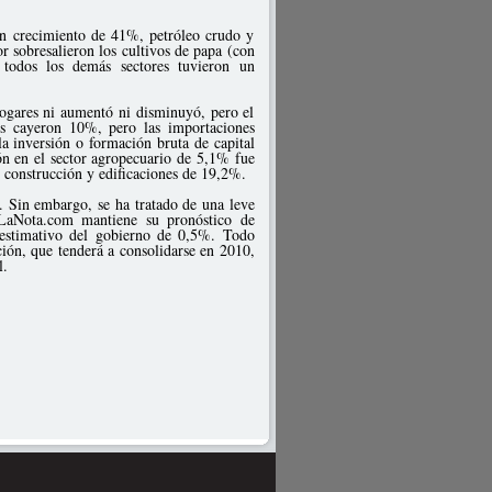
 un crecimiento de 41%, petróleo crudo y
r sobresalieron los cultivos de papa (con
odos los demás sectores tuvieron un
hogares ni aumentó ni disminuyó, pero el
s cayeron 10%, pero las importaciones
a inversión o formación bruta de capital
ón en el sector agropecuario de 5,1% fue
construcción y edificaciones de 19,2%.
B. Sin embargo, se ha tratado de una leve
 LaNota.com mantiene su pronóstico de
 estimativo del gobierno de 0,5%. Todo
ción, que tenderá a consolidarse en 2010,
l.