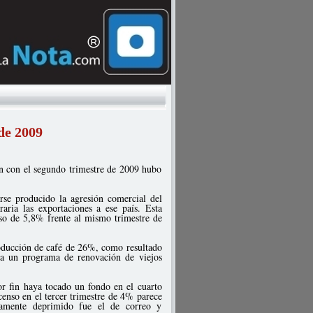
de 2009
ión con el segundo trimestre de 2009 hubo
rse producido la agresión comercial del
ria las exportaciones a ese país. Esta
nso de 5,8% frente al mismo trimestre de
roducción de café de 26%, como resultado
a un programa de renovación de viejos
or fin haya tocado un fondo en el cuarto
censo en el tercer trimestre de 4% parece
ivamente deprimido fue el de correo y