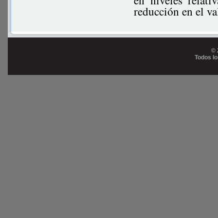
en niveles relat
reducción en el va
© 
Todos l
Prog