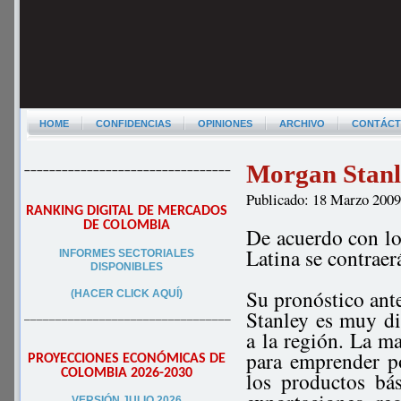
HOME
CONFIDENCIAS
OPINIONES
ARCHIVO
CONTÁC
Morgan Stanle
–––––––––––––––––––––––––––––––––
Publicado: 18 Marzo 200
RANKING DIGITAL DE MERCADOS
DE COLOMBIA
De acuerdo con lo
Latina se contrae
INFORMES SECTORIALES
DISPONIBLES
Su pronóstico ant
(HACER CLICK AQUÍ)
Stanley es muy dif
–––––––––––––––––––––––––––––––––
a la región. La m
para emprender pol
PROYECCIONES ECONÓMICAS DE
COLOMBIA 2026-2030
los productos bá
VERSIÓN JULIO 2026