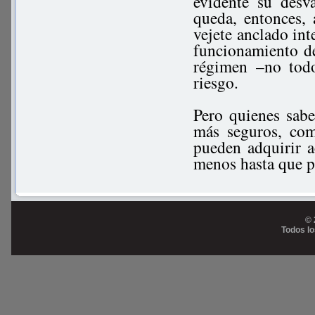
evidente su desv
queda, entonces, 
vejete anclado int
funcionamiento de
régimen –no tod
riesgo.
Pero quienes sabe
más seguros, com
pueden adquirir a
menos hasta que p
© 
Todos l
Prog