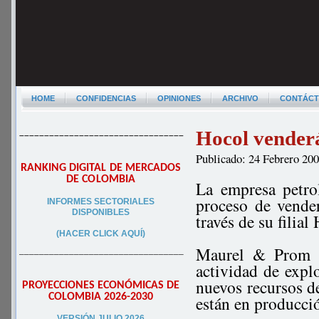
HOME
CONFIDENCIAS
OPINIONES
ARCHIVO
CONTÁC
Hocol venderá
–––––––––––––––––––––––––––––––––
Publicado: 24 Febrero 20
RANKING DIGITAL DE MERCADOS
DE COLOMBIA
La empresa petro
proceso de vende
INFORMES SECTORIALES
DISPONIBLES
través de su filial
(HACER CLICK AQUÍ)
Maurel & Prom s
–––––––––––––––––––––––––––––––––
actividad de explo
nuevos recursos de
PROYECCIONES ECONÓMICAS DE
COLOMBIA 2026-2030
están en producci
VERSIÓN JULIO 2026