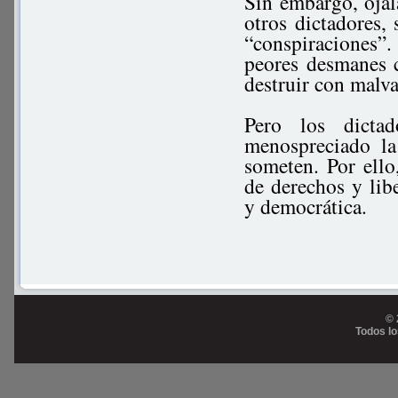
Sin embargo, ojal
otros dictadores, 
“conspiraciones”
peores desmanes 
destruir con malv
Pero los dicta
menospreciado la
someten. Por ello
de derechos y lib
y democrática.
© 
Todos l
Prog