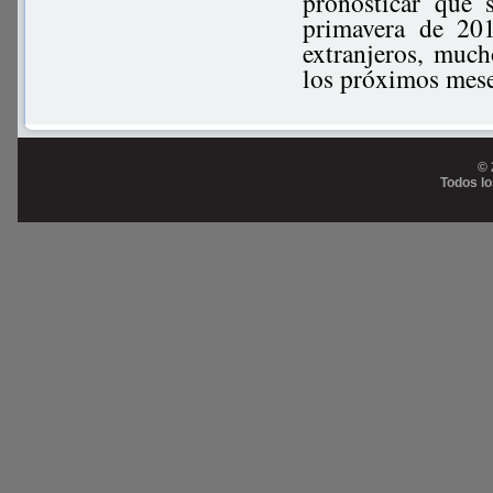
pronosticar que 
primavera de 201
extranjeros, muc
los próximos mese
© 
Todos l
Prog