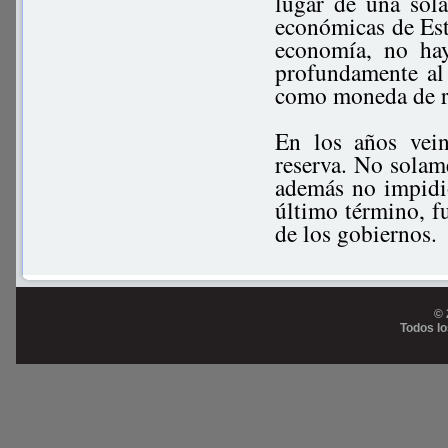
lugar de una sola
económicas de Est
economía, no hay
profundamente al r
como moneda de r
En los años vei
reserva. No solame
además no impidió
último término, fu
de los gobiernos.
© 
Todos l
Prog