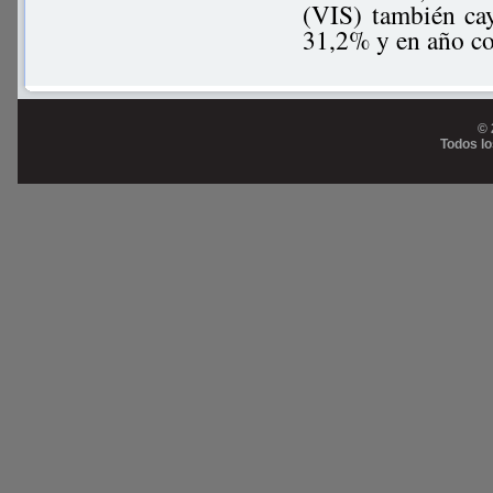
(VIS) también ca
31,2% y en año c
© 
Todos l
Prog