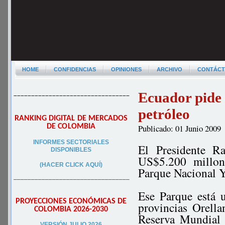
HOME
CONFIDENCIAS
OPINIONES
ARCHIVO
CONTÁC
Ecuador pide 
–––––––––––––––––––––––––––––––––
petróleo
RANKING DIGITAL DE MERCADOS
DE COLOMBIA
Publicado: 01 Junio 2009
INFORMES SECTORIALES
El Presidente R
DISPONIBLES
US$5.200 millone
(HACER CLICK AQUÍ)
Parque Nacional Y
–––––––––––––––––––––––––––––––––
Ese Parque está 
PROYECCIONES ECONÓMICAS DE
provincias Orell
COLOMBIA 2026-2030
Reserva Mundial 
VERSIÓN JULIO 2026