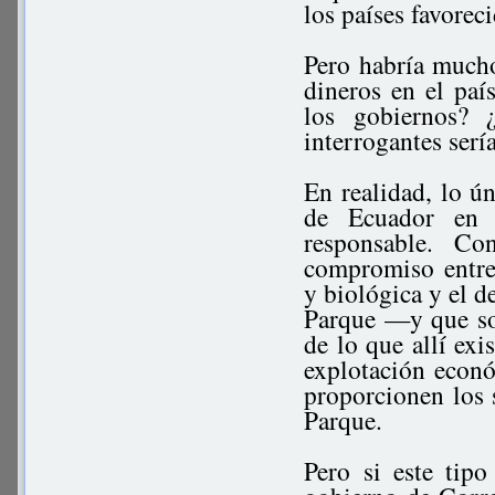
los países favorec
Pero habría mucho 
dineros en el paí
los gobiernos? 
interrogantes serí
En realidad, lo ú
de Ecuador en 
responsable. C
compromiso entre 
y biológica y el d
Parque —y que so
de lo que allí exi
explotación econó
proporcionen los s
Parque.
Pero si este tip