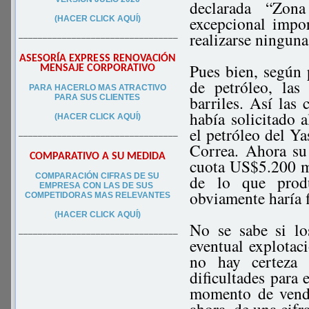
declarada “Zon
excepcional impor
(HACER CLICK AQUÍ)
realizarse ninguna
–––––––––––––––––––––––––––––––––
ASESORÍA EXPRESS RENOVACIÓN
Pues bien, según 
MENSAJE CORPORATIVO
de petróleo, la
PA
RA
HACERLO MAS ATRACTIVO
barriles. Así las
PARA SUS CLIEN
TES
había solicitado
(HACER CLICK AQUÍ)
el petróleo del Ya
–––––––––––––––––––––––––––––––––
Correa. Ahora su
COMPARATIVO A SU MEDIDA
cuota US$5.200 m
COMPARACIÓN CIFRAS DE SU
de lo que produ
EMPRESA CON LAS DE SUS
obviamente haría f
COMPETIDORAS MAS RELEVANTES
(HACER CLICK AQUÍ)
No se sabe si lo
–––––––––––––––––––––––––––––––––
eventual explotac
no hay certeza 
dificultades para 
momento de vender