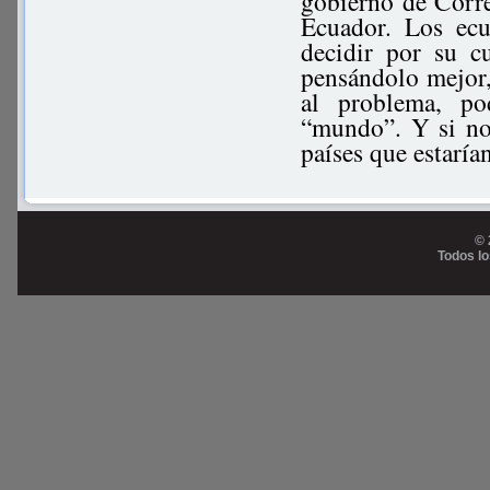
gobierno de Corre
Ecuador. Los ecu
decidir por su c
pensándolo mejor, 
al problema, po
“mundo”. Y si no
países que estaría
© 
Todos l
Prog