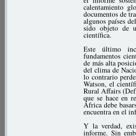
el informe soste
calentamiento gl
documentos de tra
algunos países de
sido objeto de u
científica.
Este último inc
fundamentos cient
de más alta posici
del clima de Naci
lo contrario perde
Watson, el cientí
Rural Affairs (De
que se hace en re
África debe basars
encuentra en el i
Y la verdad, exi
informe. Sin emb