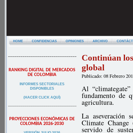
HOME
CONFIDENCIAS
OPINIONES
ARCHIVO
CONTÁC
Continúan los
–––––––––––––––––––––––––––––––––
global
RANKING DIGITAL DE MERCADOS
DE COLOMBIA
Publicado: 08 Febrero 20
INFORMES SECTORIALES
Al “climategate”
DISPONIBLES
fundamento de qu
(HACER CLICK AQUÍ)
agricultura.
–––––––––––––––––––––––––––––––––
La aseveración s
PROYECCIONES ECONÓMICAS DE
Climate Change 
COLOMBIA 2026-2030
servido de sust
VERSIÓN JULIO 2026