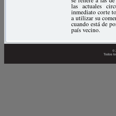
se refiere a las d
las actuales ci
inmediato corte t
a utilizar su com
cuando está de po
país vecino.
© 
Todos l
Prog