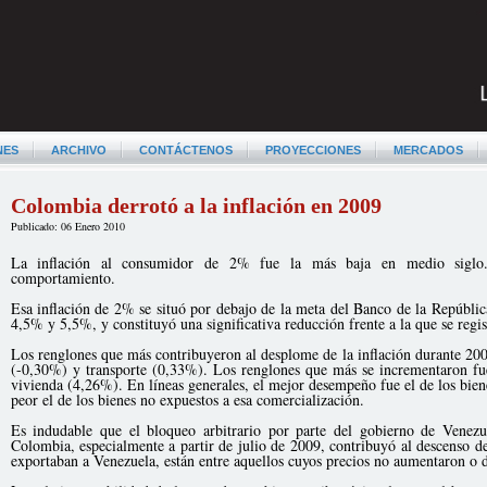
NES
ARCHIVO
CONTÁCTENOS
PROYECCIONES
MERCADOS
Colombia derrotó a la inflación en 2009
Publicado: 06 Enero 2010
La inflación al consumidor de 2% fue la más baja en medio siglo. 
comportamiento.
Esa inflación de 2% se situó por debajo de la meta del Banco de la República
4,5% y 5,5%, y constituyó una significativa reducción frente a la que se regi
Los renglones que más contribuyeron al desplome de la inflación durante 20
(-0,30%) y transporte (0,33%). Los renglones que más se incrementaron f
vivienda (4,26%). En líneas generales, el mejor desempeño fue el de los biene
peor el de los bienes no expuestos a esa comercialización.
Es indudable que el bloqueo arbitrario por parte del gobierno de Venezu
Colombia, especialmente a partir de julio de 2009, contribuyó al descenso de 
exportaban a Venezuela, están entre aquellos cuyos precios no aumentaron o 