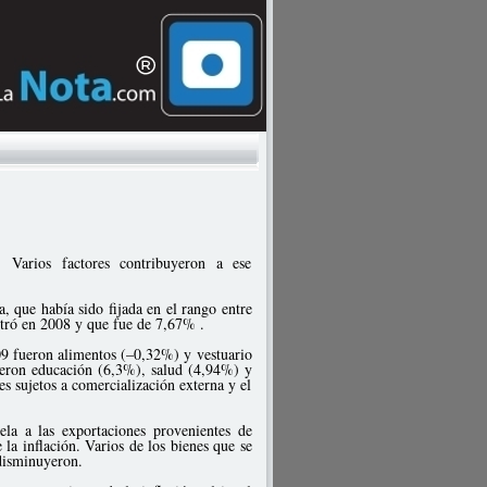
Varios factores contribuyeron a ese
, que había sido fijada en el rango entre
stró en 2008 y que fue de 7,67% .
09 fueron alimentos (–0,32%) y vestuario
ueron educación (6,3%), salud (4,94%) y
s sujetos a comercialización externa y el
ela a las exportaciones provenientes de
la inflación. Varios de los bienes que se
disminuyeron.