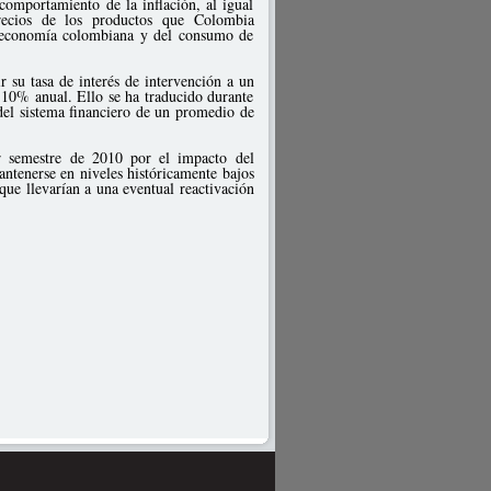
comportamiento de la inflación, al igual
recios de los productos que Colombia
 economía colombiana y del consumo de
r su tasa de interés de intervención a un
n 10% anual. Ello se ha traducido durante
 del sistema financiero de un promedio de
r semestre de 2010 por el impacto del
ntenerse en niveles históricamente bajos
 que llevarían a una eventual reactivación