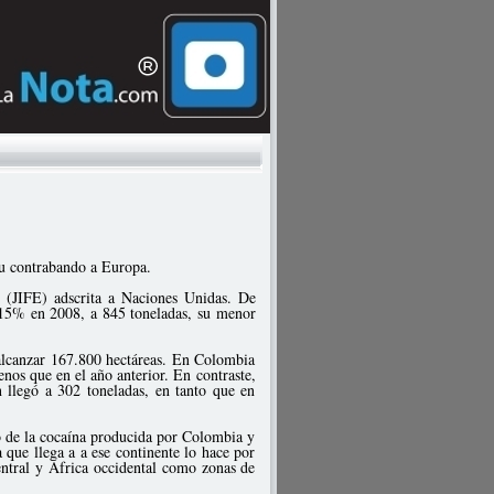
su contrabando a Europa.
es (JIFE) adscrita a Naciones Unidas. De
 15% en 2008, a 845 toneladas, su menor
 alcanzar 167.800 hectáreas. En Colombia
nos que en el año anterior. En contraste,
 llegó a 302 toneladas, en tanto que en
co de la cocaína producida por Colombia y
 que llega a a ese continente lo hace por
entral y África occidental como zonas de