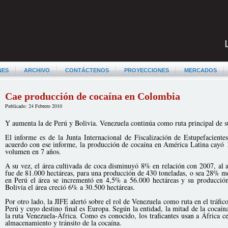
NES
ARCHIVO
CONTÁCTENOS
PROYECCIONES
MERCADOS
Cae producción de cocaína en Colombia
Publicado: 24 Febrero 2010
Y aumenta la de Perú y Bolivia. Venezuela continúa como ruta principal de 
El informe es de la Junta Internacional de Fiscalización de Estupefacient
acuerdo con ese informe, la producción de cocaína en América Latina cayó
volumen en 7 años.
A su vez, el área cultivada de coca disminuyó 8% en relación con 2007, al
fue de 81.000 hectáreas, para una producción de 430 toneladas, o sea 28% me
en Perú el área se incrementó en 4,5% a 56.000 hectáreas y su producción
Bolivia el área creció 6% a 30.500 hectáreas.
Por otro lado, la JIFE alertó sobre el rol de Venezuela como ruta en el tráfi
Perú y cuyo destino final es Europa. Según la entidad, la mitad de la cocaína
la ruta Venezuela-África. Como es conocido, los traficantes usan a África c
almacenamiento y tránsito de la cocaína.